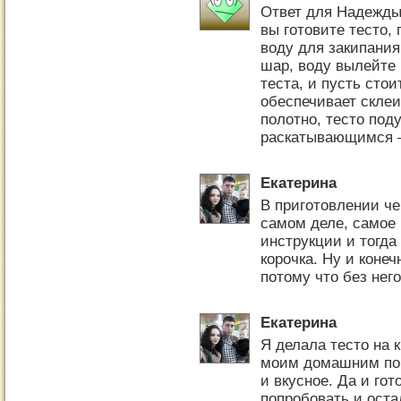
Ответ для Надежды 
вы готовите тесто,
воду для закипания.
шар, воду вылейте 
теста, и пусть сто
обеспечивает склеи
полотно, тесто под
раскатывающимся —
Екатерина
В приготовлении че
самом деле, самое 
инструкции и тогда
корочка. Ну и конеч
потому что без него
Екатерина
Я делала тесто на к
моим домашним пон
и вкусное. Да и гот
попробовать и оста