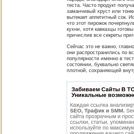
теста. Часто продукт полу
заманчивый хруст или тонки
вытекает аппетитный сок. И
что этот пирожок почерпнул
кухни, хотя кавказцы готов
причислив все секреты приг
Сейчас это не важно, главн
они распространились по вс
популярности именно в тесте
состоянии, буквально светя
плотной, сохраняющей внутр
Забиваем Сайты В Т
Уникальные возможн
Каждая ссылка анализиру
SEO, Трафик и SMM.
Seo
сайта прозрачным и прос
ссылки, статьи, упоминан
используйте по максиму
продвижения вашего сай