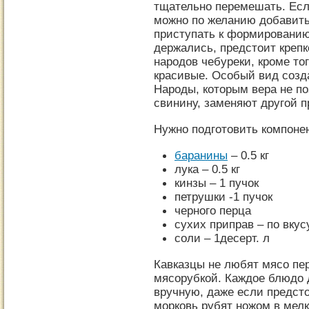
тщательно перемешать. Есл
можно по желанию добавить
приступать к формированию
держались, предстоит креп
народов чебуреки, кроме тог
красивые. Особый вид созд
Народы, которым вера не по
свинину, заменяют другой п
Нужно подготовить компоне
баранины
– 0.5 кг
лука – 0.5 кг
кинзы – 1 пучок
петрушки -1 пучок
черного перца
сухих приправ – по вкус
соли – 1десерт. л
Кавказцы не любят мясо пе
мясорубкой. Каждое блюдо 
вручную, даже если предсто
морковь рубят ножом в мелк