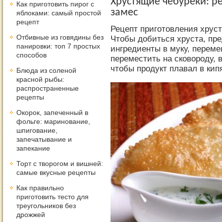
Хрустящие чебуреки: р
Как приготовить пирог с
замес
яблоками: самый простой
рецепт
Рецепт приготовления хруст
Отбивные из говядины без
Чтобы добиться хруста, пр
панировки: топ 7 простых
ингредиенты в муку, переме
способов
переместить на сковороду, 
чтобы продукт плавал в кип
Блюда из соленой
красной рыбы:
распространенные
рецепты
Окорок, запеченный в
фольге: маринование,
шпигование,
запечатывание и
запекание
Торт с творогом и вишней:
самые вкусные рецепты
Как правильно
приготовить тесто для
треугольников без
дрожжей