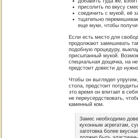
добавить туда же, взби
присолить по вкусу сме
соединить с мукой, её 
тщательно перемешиваю
еще муки, чтобы получ
Если есть место для свобод
продолжают замешивать там
подобную процедуру, выкла
присыпанный мукой. Возмож
специальная дощечка, на не
предстоит довести до нужно
Чтобы он выглядел упругим
стола, предстоит потрудитьс
это время он впитает в себ
не переусердствовать, чтоб
каменный ком.
Замес необходимо дове
кухонным агрегатам, су
заготовка более вкусна
должно быть эластичны