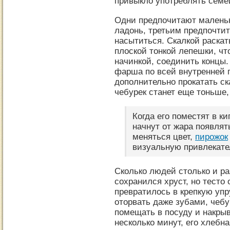
привыкло употреблять семе
Одни предпочитают маленьк
ладонь, третьим предпочтит
насытиться. Скалкой раска
плоской тонкой лепешки, ч
начинкой, соединить концы
фарша по всей внутренней 
дополнительно прокатать ск
чебурек станет еще тоньше,
Когда его поместят в к
начнут от жара появлят
меняться цвет,
пирожок
визуальную привлекате
Сколько людей столько и ра
сохранился хруст, но тесто
превратилось в крепкую упр
оторвать даже зубами, чебу
помещать в посуду и накрыв
несколько минут, его хлебна