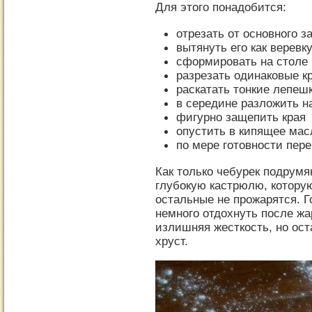
Для этого понадобится:
отрезать от основного з
вытянуть его как веревк
сформировать на столе
разрезать одинаковые к
раскатать тонкие лепеш
в середине разложить н
фигурно защепить края
опустить в кипящее мас
по мере готовности пере
Как только чебурек подрумя
глубокую кастрюлю, которую
остальные не прожарятся. 
немного отдохнуть после жа
излишняя жесткость, но ос
хруст.