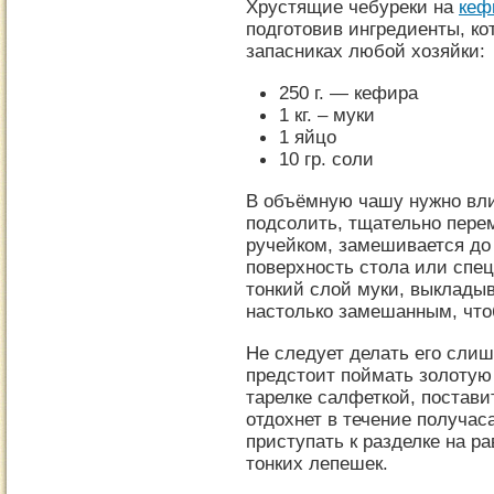
Хрустящие чебуреки на
кеф
подготовив ингредиенты, ко
запасниках любой хозяйки:
250 г. — кефира
1 кг. – муки
1 яйцо
10 гр. соли
В объёмную чашу нужно вли
подсолить, тщательно пере
ручейком, замешивается до 
поверхность стола или спе
тонкий слой муки, выклады
настолько замешанным, что
Не следует делать его слиш
предстоит поймать золотую
тарелке салфеткой, постави
отдохнет в течение получас
приступать к разделке на р
тонких лепешек.