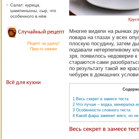
Салат: курица,
шампиньоны, сыр, что
особенного в нём
Хрус
Многие видели на рынках ру
Случайный рецепт
повара на глазах у всех оп
плоскую посудину, затем д
Рецепт на удачу!
Просто нажми
подавали нетерпеливому кл
зря, появилось недоверие к
стараются сами разобраться
по результату такой же кра
чебурек в домашних услови
Всё для кухни
Содержа
1
Весь секрет в замесе теста
2
Что лучше – водка, минералка и
3
Особенности слоеного теста
4
Какой фарш заменит мясо, но не
Весь секрет в замесе тес