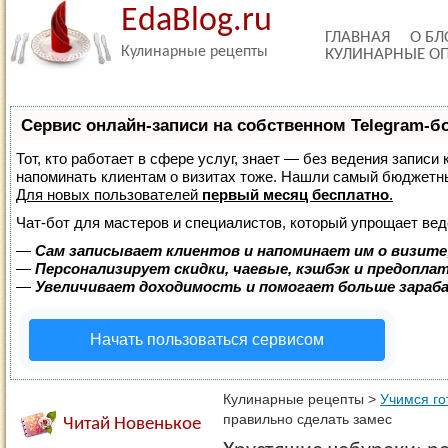
EdaBlog.ru
ГЛАВНАЯ
О БЛ
Кулинарные рецепты
КУЛИНАРНЫЕ О
Сервис онлайн-записи на собственном Telegram-б
Тот, кто работает в сфере услуг, знает — без ведения записи 
напоминать клиентам о визитах тоже. Нашли самый бюджетн
Для новых пользователей
первый месяц бесплатно
.
Чат-бот для мастеров и специалистов, который упрощает вед
—
Сам записывает клиентов и напоминает им о визите
—
Персонализирует скидки, чаевые, кэшбэк и предопла
—
Увеличивает доходимость и помогает больше зара
Начать пользоваться сервисом
Кулинарные рецепты
>
Учимся го
правильно сделать замес
Читай Новенькое