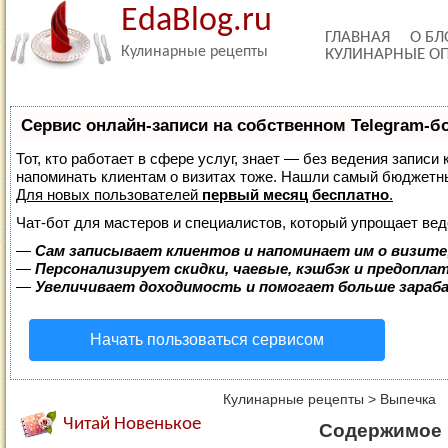
EdaBlog.ru
ГЛАВНАЯ
О БЛ
Кулинарные рецепты
КУЛИНАРНЫЕ О
Сервис онлайн-записи на собственном Telegram-б
Тот, кто работает в сфере услуг, знает — без ведения записи 
напоминать клиентам о визитах тоже. Нашли самый бюджетн
Для новых пользователей
первый месяц бесплатно
.
Чат-бот для мастеров и специалистов, который упрощает вед
—
Сам записывает клиентов и напоминает им о визите
—
Персонализирует скидки, чаевые, кэшбэк и предопла
—
Увеличивает доходимость и помогает больше зара
Начать пользоваться сервисом
Кулинарные рецепты
>
Выпечка
Читай Новенькое
Содержимое 