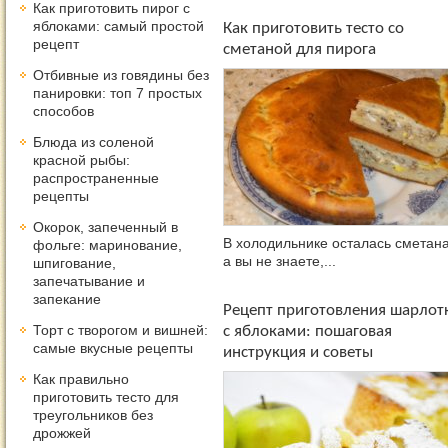
Как приготовить пирог с
яблоками: самый простой
Как приготовить тесто со
рецепт
сметаной для пирога
Отбивные из говядины без
панировки: топ 7 простых
способов
Блюда из соленой
красной рыбы:
распространенные
рецепты
Окорок, запеченный в
В холодильнике осталась сметана
фольге: маринование,
а вы не знаете,...
шпигование,
запечатывание и
запекание
Рецепт приготовления шарлот
Торт с творогом и вишней:
с яблоками: пошаговая
самые вкусные рецепты
инструкция и советы
Как правильно
приготовить тесто для
треугольников без
дрожжей