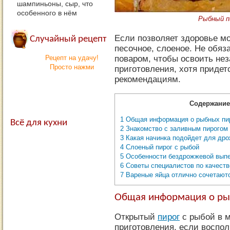
шампиньоны, сыр, что
особенного в нём
Рыбный п
Если позволяет здоровье м
Случайный рецепт
песочное, слоеное. Не обя
поваром, чтобы освоить н
Рецепт на удачу!
Просто нажми
приготовления, хотя придет
рекомендациям.
Содержание
1
Общая информация о рыбных пи
Всё для кухни
2
Знакомство с заливным пирогом
3
Какая начинка подойдет для дро
4
Слоеный пирог с рыбой
5
Особенности бездрожжевой вып
6
Советы специалистов по качест
7
Вареные яйца отлично сочетаютс
Общая информация о ры
Открытый
пирог
с рыбой в м
приготовления, если воспол