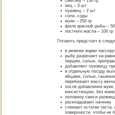
сметану – 150 гр
яиц – 3 шт
луковиц – 2 шт
соли, соды
муки – 250 гр
филе красной рыбы – 50
постного масла – 100 гр
Готовить предстоит в след
в режиме жарки пассир
рыбу разрезают на равн
перцем, солью, припра
добавляют луковицу, п
в отдельную посуду вы
яйцами, солью, гашенно
перебивают массу венч
после добавления муки,
консистенцию, без комк
половину смеси размещ
раскладывают начинку
сливают остатки теста,
поверхности, чтобы не