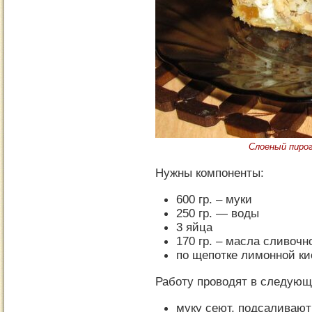
Слоеный пирог
Нужны компоненты:
600 гр. – муки
250 гр. — воды
3 яйца
170 гр. – масла сливочн
по щепотке лимонной ки
Работу проводят в следующ
муку сеют, подсаливают