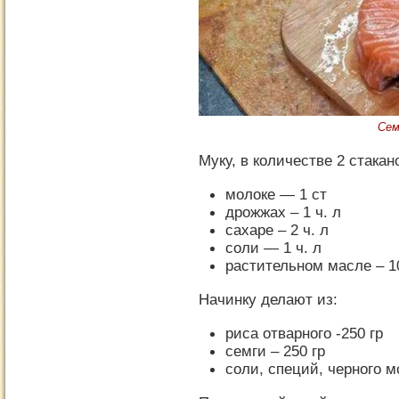
Сем
Муку, в количестве 2 стака
молоке — 1 ст
дрожжах – 1 ч. л
сахаре – 2 ч. л
соли — 1 ч. л
растительном масле – 1
Начинку делают из:
риса отварного -250 гр
семги – 250 гр
соли, специй, черного м