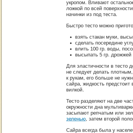
укропом. Вливают остально
ложкой по всей поверхности
начинки из под теста.
Быстро тесто можно пригото
взять стакан муки, высы
сделать посередине угл
влить 100 гр. воды, пос
высыпать 5 гр. дрожжей
Для эластичности в тесто 
не следует делать плотным,
к рукам, его больше не нуж
сайра, жидкость предстоит 
вилкой.
Тесто разделяют на две час
окружности дна мультиварки
засыпают репчатым или зел
зеленью
, затем второй пол
Сайра всегда была у насел