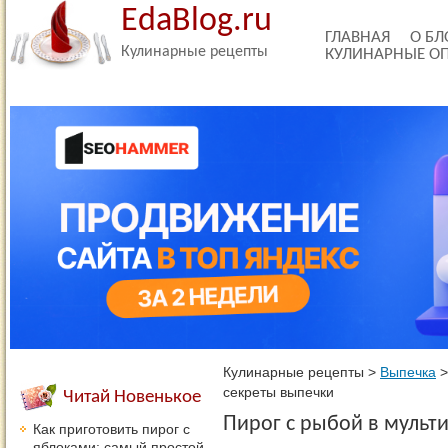
EdaBlog.ru
ГЛАВНАЯ
О БЛ
Кулинарные рецепты
КУЛИНАРНЫЕ О
Кулинарные рецепты
>
Выпечка
секреты выпечки
Читай Новенькое
Пирог с рыбой в мульт
Как приготовить пирог с
яблоками: самый простой