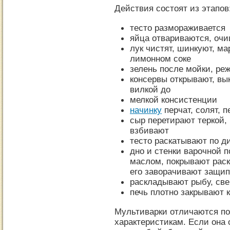
Действия состоят из этапов
тесто размораживается
яйца отвариваются, оч
лук чистят, шинкуют, м
лимонном соке
зелень после мойки, ре
консервы открывают, вы
вилкой до
мелкой консистенции
начинку
перчат, солят, 
сыр перетирают теркой,
взбивают
тесто раскатывают по д
дно и стенки варочной 
маслом, покрывают раск
его заворачивают защи
раскладывают рыбу, све
печь плотно закрывают 
Мультиварки отличаются по
характеристикам. Если она 