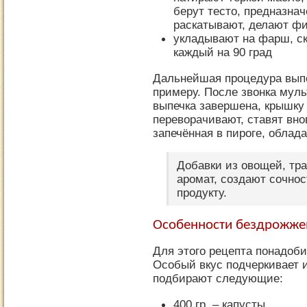
берут тесто, предназнач
раскатывают, делают ф
укладывают на фарш, с
каждый на 90 град
Дальнейшая процедура выпо
примеру. После звонка мул
выпечка завершена, крышку 
переворачивают, ставят вно
запечённая в пироге, облад
Добавки из овощей, тра
аромат, создают сочно
продукту.
Особенности бездрожже
Для этого рецепта понадоби
Особый вкус подчеркивает 
подбирают следующие:
400 гр. – капусты