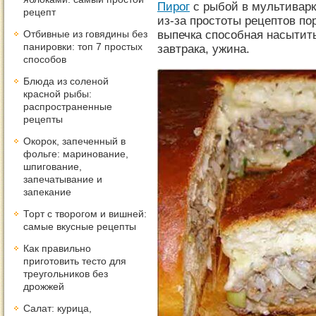
Пирог
с рыбой в мультиварке
рецепт
из-за простоты рецептов по
выпечка способная насытить
Отбивные из говядины без
панировки: топ 7 простых
завтрака, ужина.
способов
Блюда из соленой
красной рыбы:
распространенные
рецепты
Окорок, запеченный в
фольге: маринование,
шпигование,
запечатывание и
запекание
Торт с творогом и вишней:
самые вкусные рецепты
Как правильно
приготовить тесто для
треугольников без
дрожжей
Салат: курица,