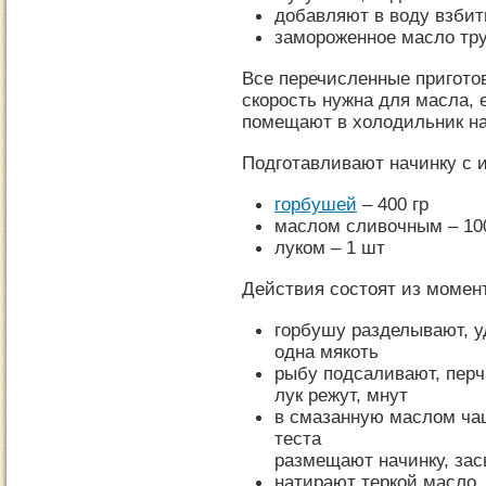
добавляют в воду взбит
замороженное масло тру
Все перечисленные пригото
скорость нужна для масла, 
помещают в холодильник на
Подготавливают начинку с 
горбушей
– 400 гр
маслом сливочным – 100
луком – 1 шт
Действия состоят из момен
горбушу разделывают, у
одна мякоть
рыбу подсаливают, перч
лук режут, мнут
в смазанную маслом ча
теста
размещают начинку, зас
натирают теркой масло,