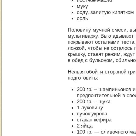
постное масло
муку
соду, залитую кипятком
соль
Половину мучной смеси, в
мультиварку. Выкладывают 
покрывают остатками теста,
ложкой, чтобы не осталось 
крышку, ставят режим, ждут
в обед с бульоном, обильно
Нельзя обойти стороной гр
подготовить:
200 гр. – шампиньонов 
предпочтительней в св
200 гр. – щуки
1 луковицу
пучок укропа
стакан кефира
2 яйца
100 гр. — сливочного м