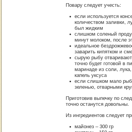
Повару следует учесть:
если используется кон
количеством заливки, л
был жидким
слишком соленый продук
минут молоком, после эт
идеальное бездрожжевое
заварить кипятком и см
сырую рыбу отваривают 
точно будет готовой в п
маринаде из соли, лука,
капель уксуса
если слишком мало рыб
зеленью, отварными кр
Приготовив выпечку по сле
точно останутся довольны.
Из ингредиентов следует пр
майонез – 300 гр