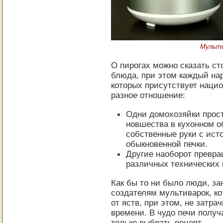
Мульти
О пирогах можно сказать ст
блюда, при этом каждый на
которых присутствует наци
разное отношение:
Одни домохозяйки прост
новшества в кухонном о
собственные руки с ист
обыкновенной печки.
Другие наоборот превр
различных технических
Как бы то ни было люди, з
создателям мультиварок, ко
от яств, при этом, не затра
времени. В чудо печи полу
только выбрать рецепт.