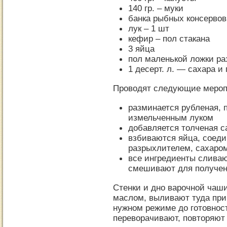
140 гр. – муки
банка рыбных консервов
лук – 1 шт
кефир – пол стакана
3 яйца
пол маленькой ложки р
1 десерт. л. — сахара и
Проводят следующие мероп
разминается рубленая, 
измельченным луком
добавляется толченая с
взбиваются яйца, соеди
разрыхлителем, сахаром
все ингредиенты сливаю
смешивают для получен
Стенки и дно варочной чаш
маслом, выливают туда при
нужном режиме до готовнос
переворачивают, повторяют