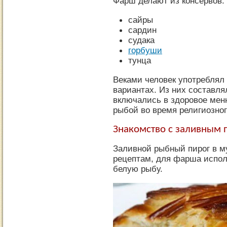
Фарш делают из консервов:
сайры
сардин
судака
горбуши
тунца
Веками человек употреблял
вариантах. Из них составля
включались в здоровое мен
рыбой во время религиозног
Знакомство с заливным 
Заливной рыбный пирог в м
рецептам, для фарша испо
белую рыбу.