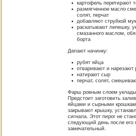
картофель перетирают т
размягченное масло см
солят, перчат
добавляют струйкой му
раскатывают лепешку, 
смазанного маслом, об
борта
Делают начинку:
рубят яйца
отваривают и нарезают
натирают сыр
перчат, солят, смешива
Фарш ровным слоем уклады
Предстоит заготовить залив
яйцами и сырными крошками
закрывают крышку, устанав
сигнала. Этот пирог не стан
следующий день после его 
замечательный.