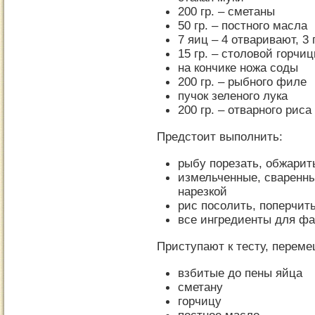
200 гр. – сметаны
50 гр. – постного масла
7 яиц – 4 отваривают, 3
15 гр. – столовой горчи
на кончике ножа соды
200 гр. – рыбного филе
пучок зеленого лука
200 гр. – отварного риса
Предстоит выполнить:
рыбу порезать, обжарит
измельченные, сваренны
нарезкой
рис посолить, поперчит
все ингредиенты для ф
Приступают к тесту, перем
взбитые до пены яйца
сметану
горчицу