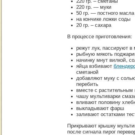
220 гр. – сметаны
220 гр. — муки
50 гр. — постного масла
на кончике ложки соды
20 гр. – сахара
В процессе приготовления:
режут лук, пассируют в
рыбную мякоть поджари
начинку мнут вилкой, со
яйца взбивают
блендер
сметаной
добавляют муку с солью
перебить
вместе с растительным
чашу мультиварки смаз
вливают половину хлеб
выкладывают фарш
заливают остатками тес
Прикрывают крышку мультив
после сигнала пирог перево