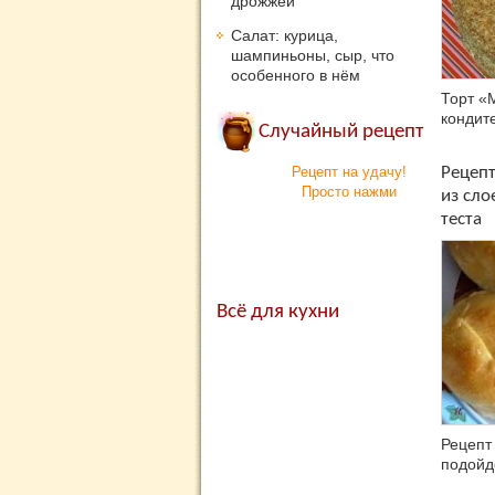
дрожжей
Салат: курица,
шампиньоны, сыр, что
особенного в нём
Торт «
кондите
Случайный рецепт
Рецепт на удачу!
Рецеп
Просто нажми
из сло
теста
Всё для кухни
Рецепт
подойд