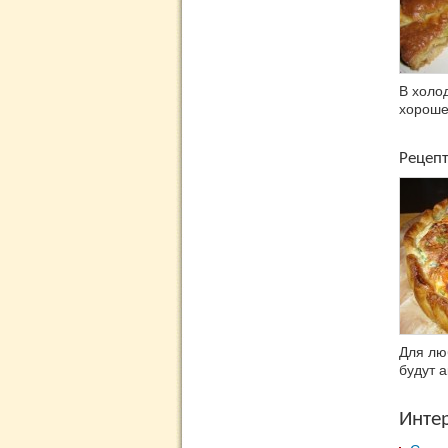
В холо
хороше
Рецепт
Для лю
будут а
Инте