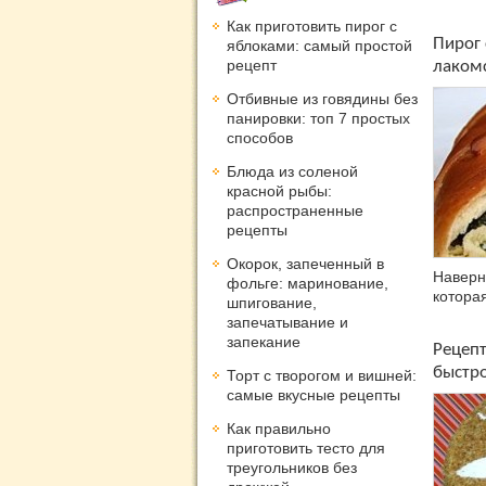
Как приготовить пирог с
Пирог 
яблоками: самый простой
рецепт
лакомс
Отбивные из говядины без
панировки: топ 7 простых
способов
Блюда из соленой
красной рыбы:
распространенные
рецепты
Окорок, запеченный в
Наверн
фольге: маринование,
которая
шпигование,
запечатывание и
запекание
Рецепт
быстро
Торт с творогом и вишней:
самые вкусные рецепты
Как правильно
приготовить тесто для
треугольников без