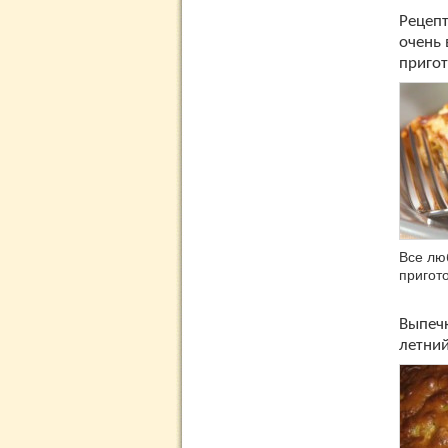
Рецеп
очень 
приго
Все лю
пригот
Выпечк
летний