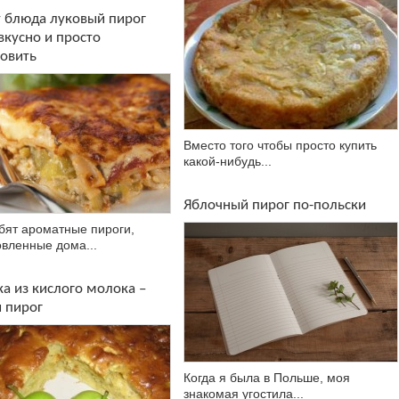
т блюда луковый пирог
вкусно и просто
товить
Вместо того чтобы просто купить
какой-нибудь...
Яблочный пирог по-польски
бят ароматные пироги,
овленные дома...
а из кислого молока –
 пирог
Когда я была в Польше, моя
знакомая угостила...