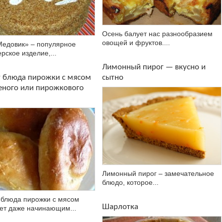
Осень балует нас разнообразием
овощей и фруктов....
Медовик» – популярное
рское изделие,...
Лимонный пирог — вкусно и
т блюда пирожки с мясом
сытно
еного или пирожкового
Лимонный пирог – замечательное
блюдо, которое...
 блюда пирожки с мясом
Шарлотка
ет даже начинающим...