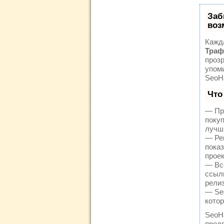
Заб
воз
Кажд
Траф
прозр
упом
SeoH
Что
— Пр
поку
лучш
— Рег
пока
проек
— Вс
ссылк
релиз
— Seo
кото
SeoH
продв