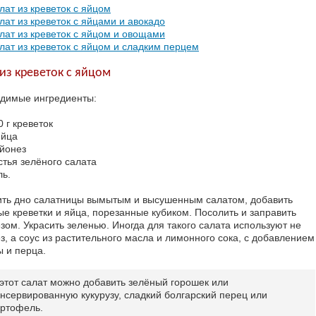
лат из креветок с яйцом
лат из креветок с яйцами и авокадо
лат из креветок с яйцом и овощами
лат из креветок с яйцом и сладким перцем
 из креветок с яйцом
димые ингредиенты:
0 г креветок
яйца
йонез
стья зелёного салата
ль.
ть дно салатницы вымытым и высушенным салатом, добавить
ые креветки и яйца, порезанные кубиком. Посолить и заправить
зом. Украсить зеленью. Иногда для такого салата используют не
з, а соус из растительного масла и лимонного сока, с добавлением
ы и перца.
 этот салат можно добавить зелёный горошек или
онсервированную кукурузу, сладкий болгарский перец или
артофель.