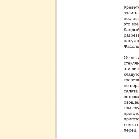
Кревет
залить
постав
это вре
Каждый
разрез
полуко
Фасоль 
Очень 
стекля
эти лис
кладут
кревет
не пер
салата
веточк
овощам
том сл
пригот
пригот
ложка с
перец.