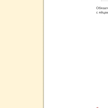
Обязат
с яйца