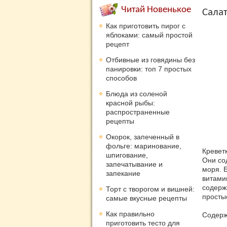
Читай Новенькое
Салат
Как приготовить пирог с
яблоками: самый простой
рецепт
Отбивные из говядины без
панировки: топ 7 простых
способов
Блюда из соленой
красной рыбы:
распространенные
рецепты
Окорок, запеченный в
фольге: маринование,
Кревет
шпигование,
Они со
запечатывание и
моря. 
запекание
витамин
содерж
Торт с творогом и вишней:
просты
самые вкусные рецепты
Как правильно
Содерж
приготовить тесто для