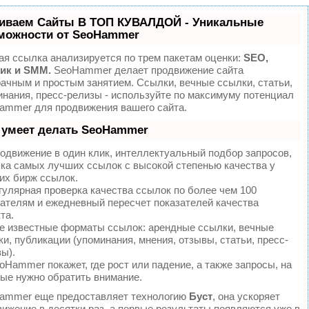
иваем Сайты В ТОП КУВАЛДОЙ - Уникальные
можности от SeoHammer
ая ссылка анализируется по трем пакетам оценки:
SEO,
ик и SMM.
SeoHammer делает продвижение сайта
ачным и простым занятием. Ссылки, вечные ссылки, статьи,
инания, пресс-релизы - используйте по максимуму потенциал
ammer для продвижения вашего сайта.
 умеет делать SeoHammer
одвижение в один клик, интеллектуальный подбор запросов,
пка самых лучших ссылок с высокой степенью качества у
их бирж ссылок.
улярная проверка качества ссылок по более чем 100
зателям и ежедневный пересчет показателей качества
та.
е известные форматы ссылок: арендные ссылки, вечные
и, публикации (упоминания, мнения, отзывы, статьи, пресс-
ы).
Hammer покажет, где рост или падение, а также запросы, на
рые нужно обратить внимание.
ammer еще предоставляет технологию
Буст
, она ускоряет
ижение в десятки раз, а первые результаты появляются уже в