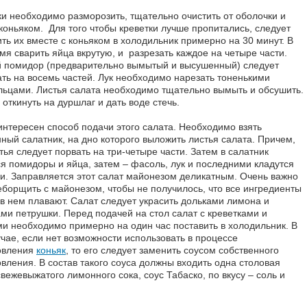
ки необходимо разморозить, тщательно очистить от оболочки и
 коньяком. Для того чтобы креветки лучше пропитались, следует
ить их вместе с коньяком в холодильник примерно на 30 минут. В
мя сварить яйца вкрутую, и разрезать каждое на четыре части.
 помидор (предварительно вымытый и высушенный) следует
ать на восемь частей. Лук необходимо нарезать тоненькими
льцами. Листья салата необходимо тщательно вымыть и обсушить.
откинуть на дуршлаг и дать воде стечь.
интересен способ подачи этого салата. Необходимо взять
нный салатник, на дно которого выложить листья салата. Причем,
тья следует порвать на три-четыре части. Затем в салатник
ся помидоры и яйца, затем – фасоль, лук и последними кладутся
ки. Заправляется этот салат майонезом деликатным. Очень важно
еборщить с майонезом, чтобы не получилось, что все ингредиенты
 в нем плавают. Салат следует украсить дольками лимона и
ами петрушки. Перед подачей на стол салат с креветками и
и необходимо примерно на один час поставить в холодильник. В
учае, если нет возможности использовать в процессе
овления
коньяк
, то его следует заменить соусом собственного
овления. В состав такого соуса должны входить одна столовая
вежевыжатого лимонного сока, соус Табаско, по вкусу – соль и