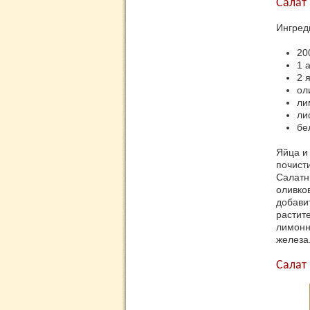
Салат
Ингред
20
1 
2 
ол
ли
ли
бе
Яйца и 
почист
Салатн
оливко
добави
растит
лимонн
железа
Салат