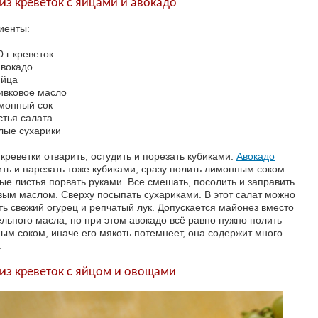
 из креветок с яйцами и авокадо
иенты:
0 г креветок
авокадо
яйца
ивковое масло
монный сок
стья салата
лые сухарики
креветки отварить, остудить и порезать кубиками.
Авокадо
ить и нарезать тоже кубиками, сразу полить лимонным соком.
ые листья порвать руками. Все смешать, посолить и заправить
вым маслом. Сверху посыпать сухариками. В этот салат можно
ть свежий огурец и репчатый лук. Допускается майонез вместо
ельного масла, но при этом авокадо всё равно нужно полить
ым соком, иначе его мякоть потемнеет, она содержит много
.
 из креветок с яйцом и овощами