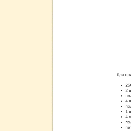
Для пр
25
2 
по
4 
по
1 
4 
по
пе