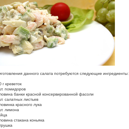
иготовления данного салата потребуются следующие ингредиенты:
0 г креветок
шт. помидоров
ловина банки красной консервированной фасоли
шт. салатных листьев
ловинка красного лука
шт. лимона
яйца
ловина стакана коньяка
трушка