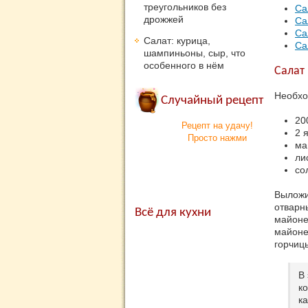
треугольников без
Са
дрожжей
Са
Са
Салат: курица,
Са
шампиньоны, сыр, что
особенного в нём
Салат
Необхо
Случайный рецепт
20
Рецепт на удачу!
2 
Просто нажми
ма
ли
со
Выложи
отварн
Всё для кухни
майоне
майоне
горчиц
В
к
к