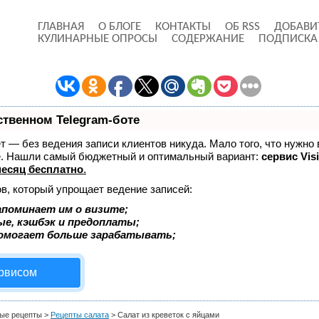
ГЛАВНАЯ
О БЛОГЕ
КОНТАКТЫ
ОБ RSS
ДОБАВИ
КУЛИНАРНЫЕ ОПРОСЫ
СОДЕРЖАНИЕ
ПОДПИСКА
ственном Telegram-боте
ает — без ведения записи клиентов никуда. Мало того, что нужно 
же. Нашли самый бюджетный и оптимальный вариант:
сервис Visi
есяц бесплатно
.
в, который упрощает ведение записей:
апоминает им о визите;
ые, кэшбэк и предоплаты;
помогает больше зарабатывать;
ервисом
ые рецепты
>
Рецепты салата
>
Салат из креветок с яйцами