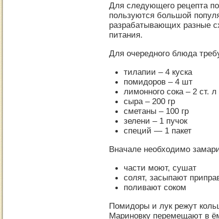
Для следующего рецепта по
пользуются большой популя
разрабатывающих разные с
питания.
Для очередного блюда треб
тилапии – 4 куска
помидоров – 4 шт
лимонного сока – 2 ст. л
сыра – 200 гр
сметаны – 100 гр
зелени – 1 пучок
специй — 1 пакет
Вначале необходимо замари
части моют, сушат
солят, засыпают припра
поливают соком
Помидоры и лук режут кольц
Мариновку перемещают в ём