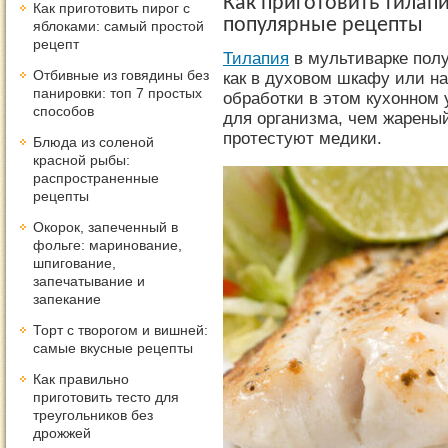
Как приготовить тилап
Как приготовить пирог с
популярные рецепты
яблоками: самый простой
рецепт
Тилапия
в мультиварке полу
Отбивные из говядины без
как в духовом шкафу или на
панировки: топ 7 простых
обработки в этом кухонном 
способов
для организма, чем жареный
протестуют медики.
Блюда из соленой
красной рыбы:
распространенные
рецепты
Окорок, запеченный в
фольге: маринование,
шпигование,
запечатывание и
запекание
Торт с творогом и вишней:
самые вкусные рецепты
Как правильно
приготовить тесто для
треугольников без
дрожжей