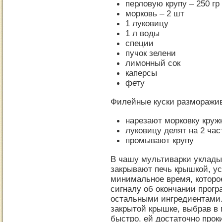
перловую крупу – 250 гр
морковь – 2 шт
1 луковицу
1 л воды
специи
пучок зелени
лимонный сок
каперсы
фету
Филейные куски разморажив
нарезают морковку круж
луковицу делят на 2 час
промывают крупу
В чашу мультиварки уклады
закрывают печь крышкой, у
минимальное время, которое
сигналу об окончании прог
остальными ингредиентами.
закрытой крышке, выбрав в 
быстро, ей достаточно прок