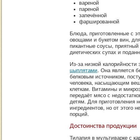
вареной
пареной
запечённой
фаршированной
Блюда, приготовленные с эт
овощами и букетом вин, дл
пикантные соусы, приятный 
диетических супах и поданн
Из-за низкой калорийности 
цыплятами
. Она является 
белковым источником, пост
человека, насыщающим вещ
клеткам. Витамины и микро
передаёт мясо с недостатк
детям. Для приготовления н
ингредиентов, но от этого н
порций.
Достоинства продукции
Тилапия в мультиварке с ка