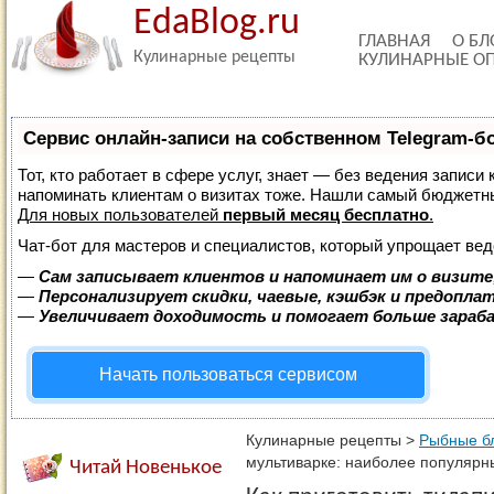
EdaBlog.ru
ГЛАВНАЯ
О БЛ
Кулинарные рецепты
КУЛИНАРНЫЕ О
Сервис онлайн-записи на собственном Telegram-б
Тот, кто работает в сфере услуг, знает — без ведения записи 
напоминать клиентам о визитах тоже. Нашли самый бюджетн
Для новых пользователей
первый месяц бесплатно
.
Чат-бот для мастеров и специалистов, который упрощает вед
—
Сам записывает клиентов и напоминает им о визите
—
Персонализирует скидки, чаевые, кэшбэк и предопла
—
Увеличивает доходимость и помогает больше зара
Начать пользоваться сервисом
Кулинарные рецепты
>
Рыбные б
мультиварке: наиболее популярн
Читай Новенькое