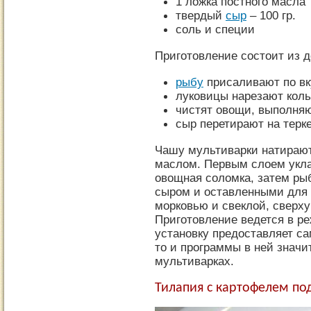
1 ложка постного масла
твердый
сыр
– 100 гр.
соль и специи
Приготовление состоит из д
рыбу
присаливают по вк
луковицы нарезают кол
чистят овощи, выполня
сыр перетирают на терк
Чашу мультиварки натираю
маслом. Первым слоем укла
овощная соломка, затем ры
сыром и оставленными для
морковью и свеклой, сверх
Приготовление ведется в ре
установку предоставляет са
то и программы в ней значи
мультиварках.
Тилапия с картофелем по