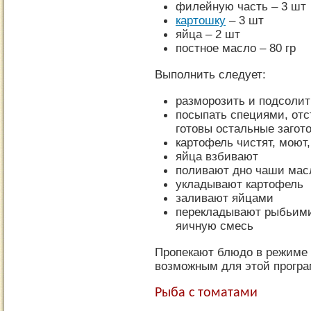
филейную часть – 3 шт
картошку
– 3 шт
яйца – 2 шт
постное масло – 80 гр
Выполнить следует:
разморозить и подсоли
посыпать специями, отс
готовы остальные загот
картофель чистят, моют,
яйца взбивают
поливают дно чаши масл
укладывают картофель
заливают яйцами
перекладывают рыбьими
яичную смесь
Пропекают блюдо в режиме
возможным для этой прогр
Рыба с томатами