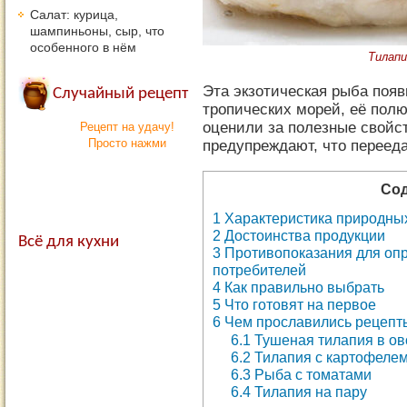
Салат: курица,
шампиньоны, сыр, что
особенного в нём
Тилапи
Эта экзотическая рыба появ
Случайный рецепт
тропических морей, её пол
оценили за полезные свойс
Рецепт на удачу!
Просто нажми
предупреждают, что переед
Сод
1
Характеристика природны
2
Достоинства продукции
Всё для кухни
3
Противопоказания для опр
потребителей
4
Как правильно выбрать
5
Что готовят на первое
6
Чем прославились рецепт
6.1
Тушеная тилапия в о
6.2
Тилапия с картофелем
6.3
Рыба с томатами
6.4
Тилапия на пару