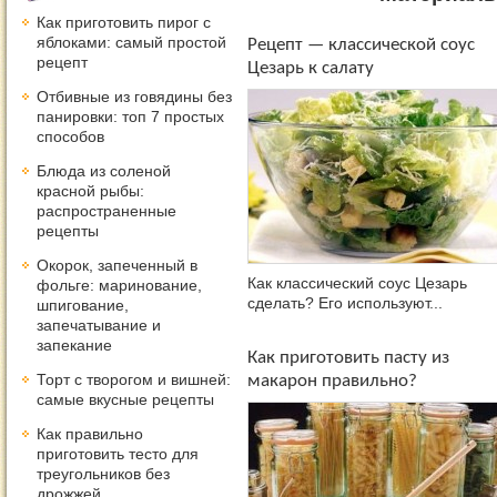
Как приготовить пирог с
яблоками: самый простой
Рецепт — классической соус
рецепт
Цезарь к салату
Отбивные из говядины без
панировки: топ 7 простых
способов
Блюда из соленой
красной рыбы:
распространенные
рецепты
Окорок, запеченный в
Как классический соус Цезарь
фольге: маринование,
сделать? Его используют...
шпигование,
запечатывание и
запекание
Как приготовить пасту из
Торт с творогом и вишней:
макарон правильно?
самые вкусные рецепты
Как правильно
приготовить тесто для
треугольников без
дрожжей