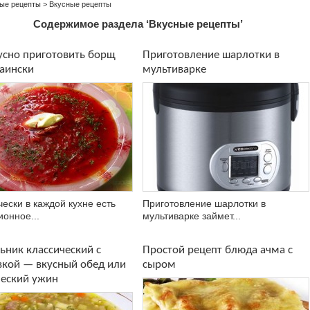
ые рецепты
>
Вкусные рецепты
Содержимое раздела ‘Вкусные рецепты’
усно приготовить борщ
Приготовление шарлотки в
аински
мультиварке
ески в каждой кухне есть
Приготовление шарлотки в
ионное...
мультиварке займет...
ьник классический с
Простой рецепт блюда ачма с
вкой — вкусный обед или
сыром
ческий ужин