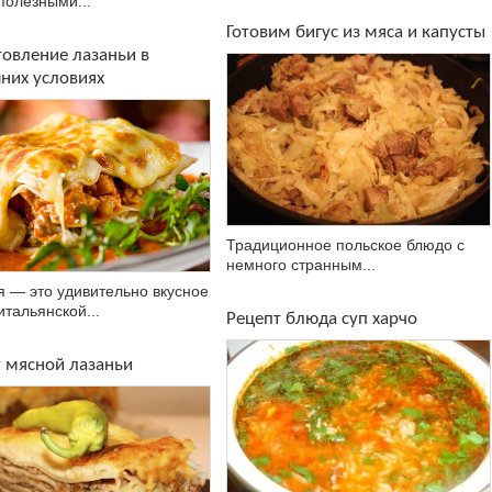
 полезными...
Готовим бигус из мяса и капусты
овление лазаньи в
них условиях
Традиционное польское блюдо с
немного странным...
я — это удивительно вкусное
итальянской...
Рецепт блюда суп харчо
 мясной лазаньи