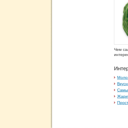
Чем са
интере
Инте
Моло
Вкусн
Самый
Жари
Прос