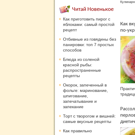
Кулинарн
Читай Новенькое
Как приготовить пирог с
Как вк
яблоками: самый простой
рецепт
по-укр
Отбивные из говядины без
панировки: топ 7 простых
способов
Блюда из соленой
красной рыбы:
распространенные
рецепты
Окорок, запеченный в
Практич
фольге: маринование,
традиц
шпигование,
запечатывание и
запекание
Рассол
перло
Торт с творогом и вишней:
самые вкусные рецепты
диети
Как правильно