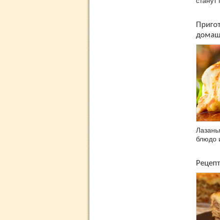
станут
Пригот
домаш
Лазань
блюдо 
Рецепт