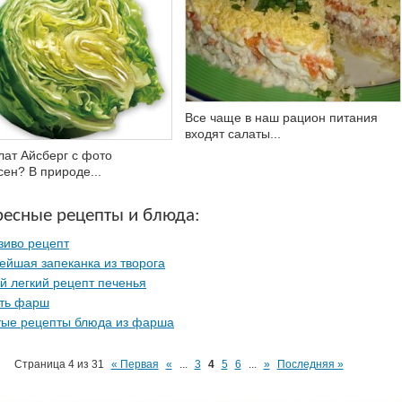
Все чаще в наш рацион питания
входят салаты...
лат Айсберг с фото
сен? В природе...
ресные рецепты и блюда:
зиво рецепт
ейшая запеканка из творога
 легкий рецепт печенья
ть фарш
тые рецепты блюда из фарша
Страница 4 из 31
« Первая
«
...
3
4
5
6
...
»
Последняя »