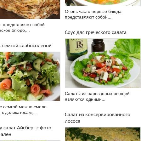
Очень часто первые блюда
представляют собой...
я представляет собой
нское блюдо,...
Соус для греческого салата
с семгой слабосоленой
Салаты из нарезанных овощей
являются одними...
с семгой можно смело
 к деликатесам,...
Салат из консервированного
лосося
 салат Айсберг с фото
нален