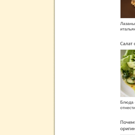
Лазань
италья
Салат 
Блюда 
отнести
Почему
ориги