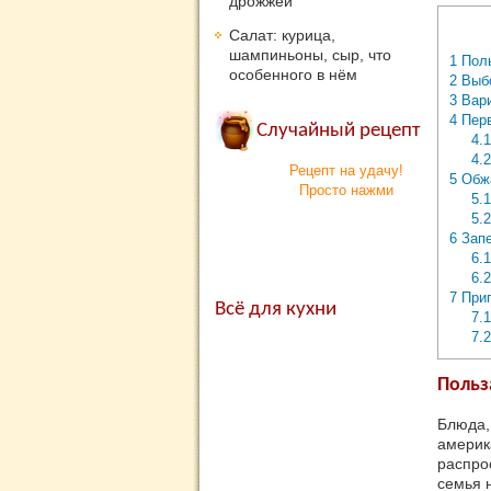
дрожжей
Салат: курица,
шампиньоны, сыр, что
1
Поль
особенного в нём
2
Выбо
3
Вари
4
Перв
Случайный рецепт
4.1
4.2
Рецепт на удачу!
5
Обж
Просто нажми
5.1
5.2
6
Запе
6.1
6.2
7
Приг
Всё для кухни
7.1
7.2
Польз
Блюда,
америк
распро
семья 