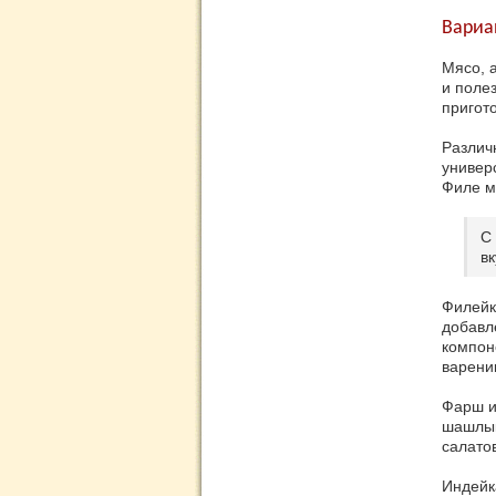
Вариа
Мясо, 
и поле
пригото
Различ
универ
Филе м
С
в
Филейк
добавл
компон
варени
Фарш и
шашлык
салато
Индейк