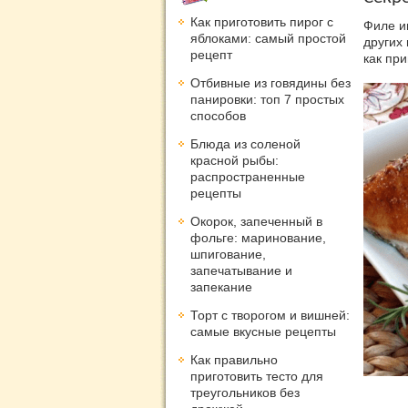
Как приготовить пирог с
Филе и
яблоками: самый простой
других 
рецепт
как пр
Отбивные из говядины без
панировки: топ 7 простых
способов
Блюда из соленой
красной рыбы:
распространенные
рецепты
Окорок, запеченный в
фольге: маринование,
шпигование,
запечатывание и
запекание
Торт с творогом и вишней:
самые вкусные рецепты
Как правильно
приготовить тесто для
треугольников без