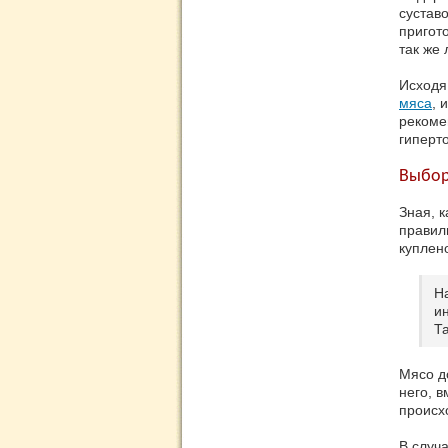
сустав
пригот
так же
Исходя
мяса
, 
рекоме
гиперт
Выбор
Зная, 
правил
куплен
Н
и
Т
Мясо д
него, в
происхо
В случа