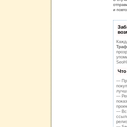
отправ
и повт
Заб
воз
Кажд
Траф
прозр
упом
SeoH
Что
— Пр
поку
лучш
— Рег
пока
проек
— Вс
ссылк
релиз
— Seo