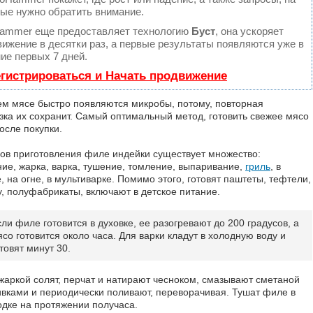
рые нужно обратить внимание.
ammer еще предоставляет технологию
Буст
, она ускоряет
ижение в десятки раз, а первые результаты появляются уже в
ие первых 7 дней.
гистрироваться и Начать продвижение
ем мясе быстро появляются микробы, потому, повторная
зка их сохранит. Самый оптимальный метод, готовить свежее мясо
осле покупки.
ов приготовления филе индейки существует множество:
ние, жарка, варка, тушение, томление, выпаривание,
гриль
, в
, на огне, в мультиварке. Помимо этого, готовят паштеты, тефтели,
у, полуфабрикаты, включают в детское питание.
ли филе готовится в духовке, ее разогревают до 200 градусов, а
со готовится около часа. Для варки кладут в холодную воду и
товят минут 30.
жаркой солят, перчат и натирают чесноком, смазывают сметаной
ивками и периодически поливают, переворачивая. Тушат филе в
одке на протяжении получаса.