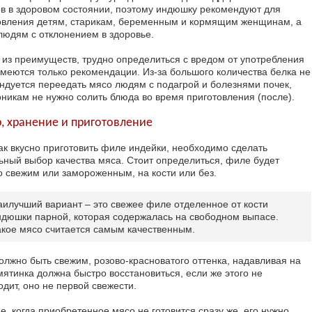
ов в здоровом состоянии, поэтому индюшку рекомендуют для
овления детям, старикам, беременным и кормящим женщинам, а
 людям с отклонением в здоровье.
 из преимуществ, трудно определиться с вредом от употребления
имеются только рекомендации. Из-за большого количества белка не
ндуется переедать мясо людям с подагрой и болезнями почек,
оникам не нужно солить блюда во время приготовления (после).
, хранение и приготовление
как вкусно приготовить филе индейки, необходимо сделать
ьный выбор качества мяса. Стоит определиться, филе будет
о свежим или замороженным, на кости или без.
аилучший вариант – это свежее филе отделенное от кости
ндюшки парной, которая содержалась на свободном выпасе.
акое мясо считается самым качественным.
олжно быть свежим, розово-красноватого оттенка, надавливая на
мятинка должна быстро восстановиться, если же этого не
дит, оно не первой свежести.
е, когда приобретенное мясо не готовится сразу же, его нужно