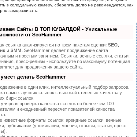
ить в холодильную камеру, сберегать долго не рекомендуется, как
орно замораживать.
иваем Сайты В ТОП КУВАЛДОЙ - Уникальные
можности от SeoHammer
ая ссылка анализируется по трем пакетам оценки:
SEO,
ик и SMM.
SeoHammer делает продвижение сайта
ачным и простым занятием. Ссылки, вечные ссылки, статьи,
инания, пресс-релизы - используйте по максимуму потенциал
ammer для продвижения вашего сайта.
 умеет делать SeoHammer
одвижение в один клик, интеллектуальный подбор запросов,
пка самых лучших ссылок с высокой степенью качества у
их бирж ссылок.
улярная проверка качества ссылок по более чем 100
зателям и ежедневный пересчет показателей качества
та.
е известные форматы ссылок: арендные ссылки, вечные
и, публикации (упоминания, мнения, отзывы, статьи, пресс-
ы).
Hammer покажет, где рост или падение, а также запросы, на