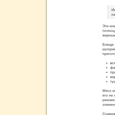
И
н
Эти ко
полноц
жирным
Блюда 
калори
пригот
вс
фи
пр
ва
ту
Мясо и
его не
рекоме
элемен
Содерж