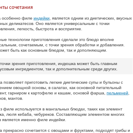
нты сочетания
а особенно филе
индейки
, является одним из диетических, вкусных
зных деликатесов. Оно является универсальным с точки
вления, легкость, быстрота и восприятие.
ные технологии приготовления сделали это блюдо вполне
сальным, сочетаемым, с точки зрения обработки и добавления.
ожет быть как основным блюдом, так и дополняющим.
 точки зрения приготовления, индюшка может быть главным
кусовым ингредиентом, так и дополнительным среди других.
а позволяет приготовить легкие диетические супы и бульоны с
ением овощной основы, в салатах, как основной питательный
ент, гарниром к картофелю и кашам, основой фарша,
пельменей
,
ков, мантов.
з филе используется в мангальных блюдах, таких как элемент
а, люля кебаба, чебуреков. Составляющим элементом многих
в является именно филе индейки.
а прекрасно сочетается с овощами и фруктами, подходят грибы и