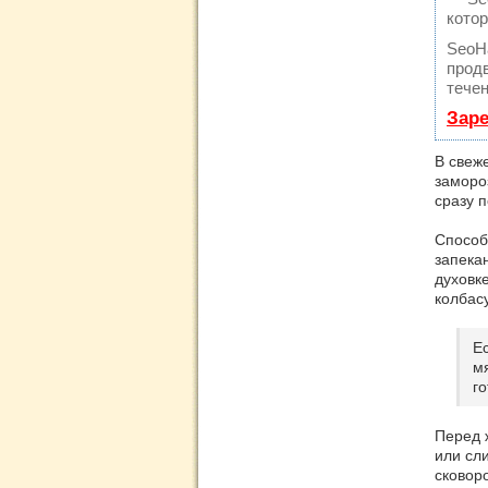
кото
SeoH
продв
течен
Заре
В свеж
заморо
сразу п
Способ
запека
духовке
колбас
Ес
мя
го
Перед 
или сл
сковор