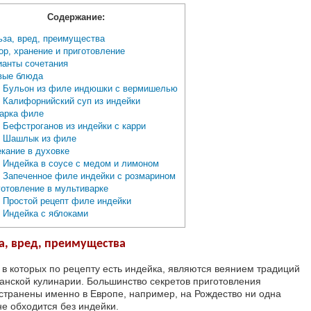
Содержание:
за, вред, преимущества
р, хранение и приготовление
анты сочетания
ые блюда
Бульон из филе индюшки с вермишелью
Калифорнийский суп из индейки
арка филе
Бефстроганов из индейки с карри
Шашлык из филе
кание в духовке
Индейка в соусе с медом и лимоном
Запеченное филе индейки с розмарином
отовление в мультиварке
Простой рецепт филе индейки
Индейка с яблоками
а, вред, преимущества
 в которых по рецепту есть индейка, являются веянием традиций
анской кулинарии. Большинство секретов приготовления
странены именно в Европе, например, на Рождество ни одна
не обходится без индейки.