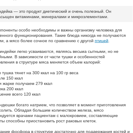
ндейка — это продукт диетический и очень полезный. Он
асыщен витаминами, минералами и микроэлементами.
мпоненты особо необходимы и важны организму человека для
енного функционирования. Такие блюда никогда не получаются
и, а мясо более сочное по сравнению с другой
птицей
.
индейки легко усваиваются, являясь весьма сытными, но не
йными. В зависимости от части тушки и особенностей
овления в структуре мяса меняется объем калорий:
я тушка тянет на 300 ккал на 100 гр веса
ле 150 ккал
и жарке получаем 279 ккал
рка 200 ккал
шение всего 120 ккал
ндюшки богато натрием, что позволяет в момент приготовления
 солить. Обладая большим количеством железа, мясо
ндуется врачами пациентам с малокровием, составляющие
ты способны приостановить рост раковых клеток.
ание фосфора в структуре достаточно для поддержания костей и