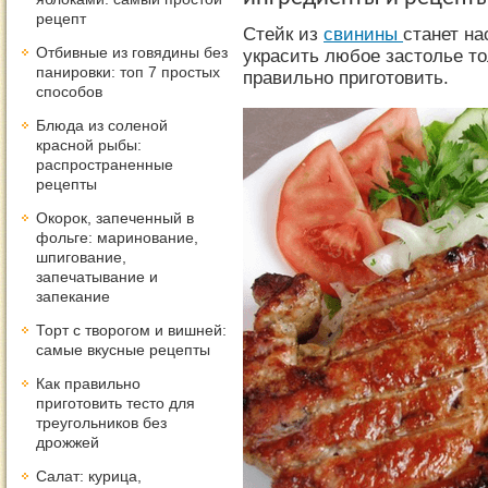
рецепт
Стейк из
свинины
станет н
Отбивные из говядины без
украсить любое застолье то
панировки: топ 7 простых
правильно приготовить.
способов
Блюда из соленой
красной рыбы:
распространенные
рецепты
Окорок, запеченный в
фольге: маринование,
шпигование,
запечатывание и
запекание
Торт с творогом и вишней:
самые вкусные рецепты
Как правильно
приготовить тесто для
треугольников без
дрожжей
Салат: курица,