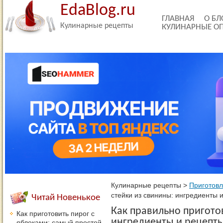
EdaBlog.ru
ГЛАВНАЯ
О БЛ
Кулинарные рецепты
КУЛИНАРНЫЕ О
Кулинарные рецепты
>
Приготов
стейки из свинины: ингредиенты 
Читай Новенькое
Как правильно пригото
Как приготовить пирог с
ингредиенты и рецепт
яблоками: самый простой