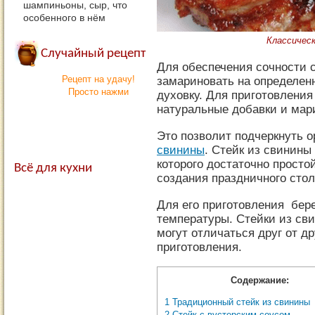
шампиньоны, сыр, что
особенного в нём
Классическ
Случайный рецепт
Для обеспечения сочности 
Рецепт на удачу!
замариновать на определен
Просто нажми
духовку. Для приготовления
натуральные добавки и мар
Это позволит подчеркнуть 
свинины
. Стейк из свинины
которого достаточно прост
Всё для кухни
создания праздничного стол
Для его приготовления бер
температуры. Стейки из св
могут отличаться друг от д
приготовления.
Содержание:
1
Традиционный стейк из свинины
2
Стейк с вустерским соусом