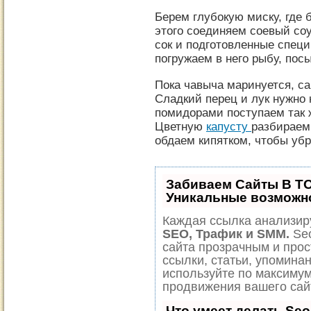
Берем глубокую миску, где 
этого соединяем соевый со
сок и подготовленные специи
погружаем в него рыбу, пос
Пока чавыча маринуется, с
Сладкий перец и лук нужно 
помидорами поступаем так 
Цветную
капусту
разбираем
обдаем кипятком, чтобы убр
Забиваем Сайты В Т
Уникальные возможн
Каждая ссылка анализиру
SEO, Трафик и SMM.
Seo
сайта прозрачным и прос
ссылки, статьи, упоминан
используйте по максиму
продвижения вашего сай
Что умеет делать Se