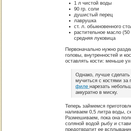
1 л чистой воды
90 гр. соли
душистый перец
лаврушка
ст. л. обыкновенного ст
растительное масло (50 
средняя луковица
Первоначально нужно разде
головы, внутренностей и ко
оставлять кости: меньше ух
Однако, лучше сделать 
мучиться с костями за
филе
нарезать неболь
аккуратно в миску.
Теперь займемся приготовл
наливаем 0,5 литра воды, 
Размешиваем, пока она пол
соляной водой рыбу и став
предотвратит ее всплывание