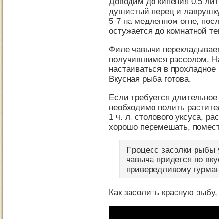
Доводим до кипения 0,5 лит
душистый перец и лаврушку
5-7 на медленном огне, пос
остужается до комнатной т
Филе чавычи перекладываем
получившимся рассолом. Н
настаиваться в прохладное 
Вкусная рыба готова.
Если требуется длительное 
необходимо полить растит
1 ч. л. столового уксуса, р
хорошо перемешать, помести
Процесс засолки рыбы у
чавыча придется по вк
привередливому гурман
Как засолить красную рыбу,