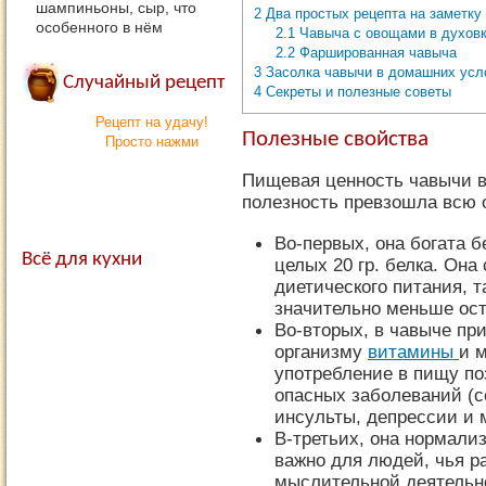
шампиньоны, сыр, что
2
Два простых рецепта на заметку
особенного в нём
2.1
Чавыча с овощами в духов
2.2
Фаршированная чавыча
3
Засолка чавычи в домашних усл
Случайный рецепт
4
Секреты и полезные советы
Рецепт на удачу!
Полезные свойства
Просто нажми
Пищевая ценность чавычи вы
полезность превзошла всю
Во-первых, она богата б
Всё для кухни
целых 20 гр. белка. Она
диетического питания, т
значительно меньше ос
Во-вторых, в чавыче пр
организму
витамины
и 
употребление в пищу по
опасных заболеваний (с
инсульты, депрессии и м
В-третьих, она нормализ
важно для людей, чья р
мыслительной деятельно