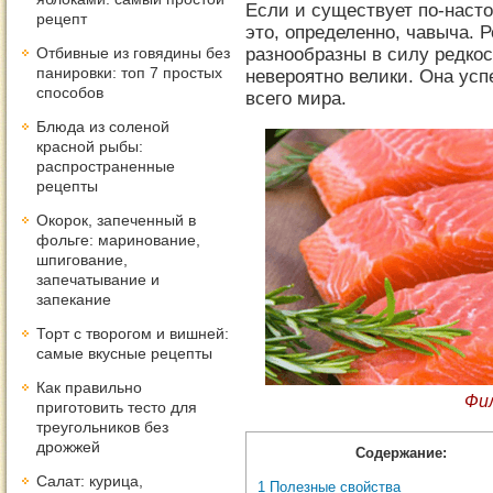
Если и существует по-наст
рецепт
это, определенно, чавыча. 
разнообразны в силу редкос
Отбивные из говядины без
панировки: топ 7 простых
невероятно велики. Она усп
способов
всего мира.
Блюда из соленой
красной рыбы:
распространенные
рецепты
Окорок, запеченный в
фольге: маринование,
шпигование,
запечатывание и
запекание
Торт с творогом и вишней:
самые вкусные рецепты
Как правильно
Фи
приготовить тесто для
треугольников без
дрожжей
Содержание:
Салат: курица,
1
Полезные свойства