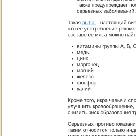
также предупреждает по
серьезных заболеваний.
Такая
рыба
– настоящий ви
что ее употребление реком
составе ее мяса можно найт
витамины группы А, B, C
медь
цинк
марганец
магний
железо
фосфор
калий
Кроме того, икра чавычи сп
улучшить кровообращение, а
снизить риск образования т
Серьезных противопоказани
таким относится только ин