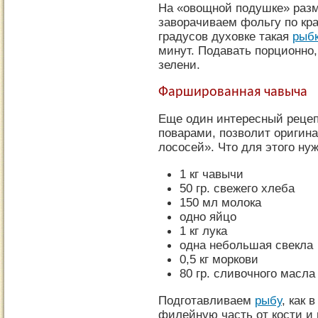
На «овощной подушке» раз
заворачиваем фольгу по кра
градусов духовке такая
рыб
минут. Подавать порционно
зелени.
Фаршированная чавыча
Еще один интересный рецеп
поварами, позволит оригина
лососей». Что для этого нуж
1 кг чавычи
50 гр. свежего хлеба
150 мл молока
одно яйцо
1 кг лука
одна небольшая свекла
0,5 кг моркови
80 гр. сливочного масла
Подготавливаем
рыбу
, как 
филейную часть от кости и 