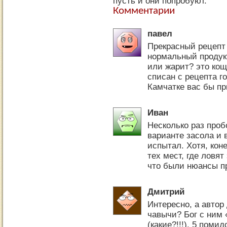
пусть и они попробуют.
Комментарии
павел
Прекрасный рецепт 
нормальный продукт
или жарит? это кощ
списан с рецепта г
Камчатке вас бы п
Иван
Несколько раз про
варианте засола и 
испытал. Хотя, кон
тех мест, где ловят
что были нюансы пр
Дмитрий
Интересно, а автор
чавычи? Бог с ним 
(какие?!!!). 5 поми