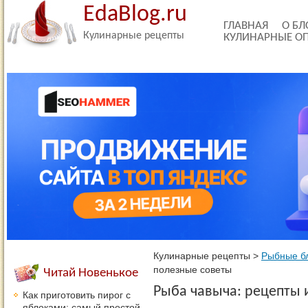
EdaBlog.ru
ГЛАВНАЯ
О БЛ
Кулинарные рецепты
КУЛИНАРНЫЕ О
Кулинарные рецепты
>
Рыбные б
полезные советы
Читай Новенькое
Рыба чавыча: рецепты 
Как приготовить пирог с
яблоками: самый простой