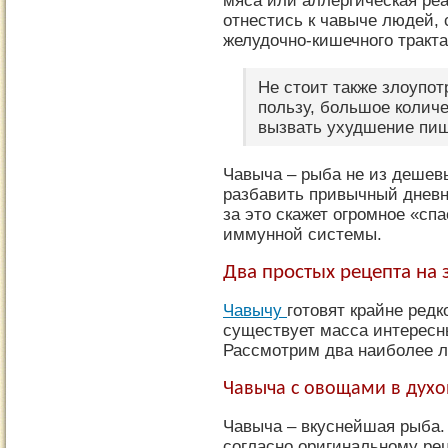
мяса или аллергическая реа
отнестись к чавыче людей
желудочно-кишечного тракта
Не стоит также злоупот
пользу, большое колич
вызвать ухудшение пищ
Чавыча – рыба не из дешевы
разбавить привычный дневн
за это скажет огромное «с
иммунной системы.
Два простых рецепта на 
Чавычу
готовят крайне редк
существует масса интересн
Рассмотрим два наиболее ле
Чавыча с овощами в духо
Чавыча – вкуснейшая рыба.
согласно оригинальному рец